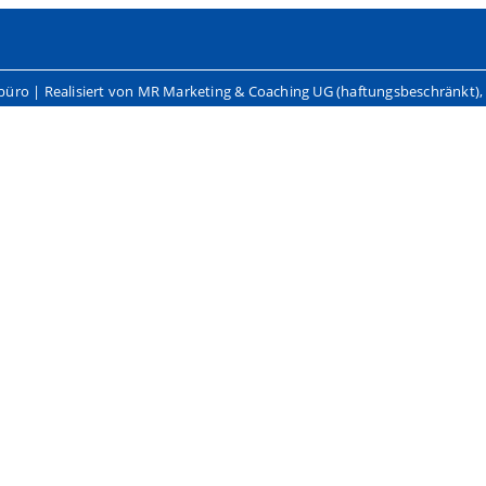
hbüro | Realisiert von MR Marketing & Coaching UG (haftungsbeschränkt)