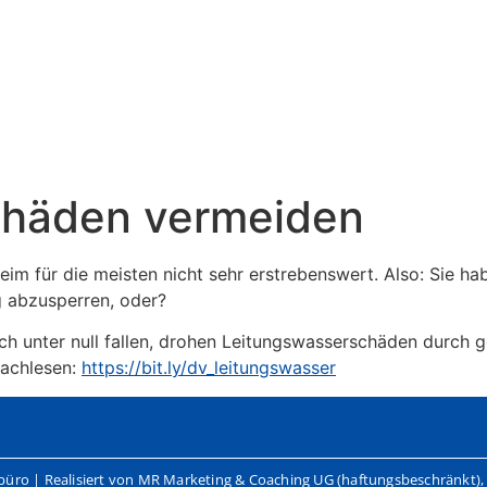
chäden vermeiden
daheim für die meisten nicht sehr erstrebenswert. Also: Sie 
g abzusperren, oder?
ch unter null fallen, drohen Leitungswasserschäden durch 
nachlesen:
https://bit.ly/dv_leitungswasser
hbüro | Realisiert von MR Marketing & Coaching UG (haftungsbeschränkt)