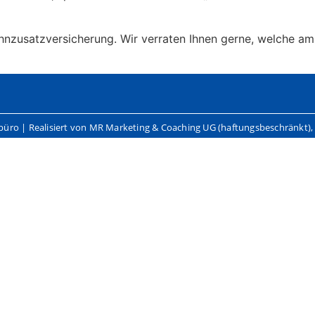
ahnzusatzversicherung. Wir verraten Ihnen gerne, welche am
hbüro | Realisiert von MR Marketing & Coaching UG (haftungsbeschränkt)