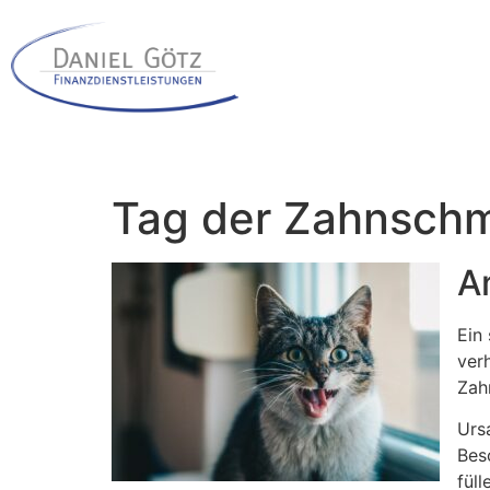
Tag der Zahnsch
A
Ein
ver
Zah
Urs
Bes
fül