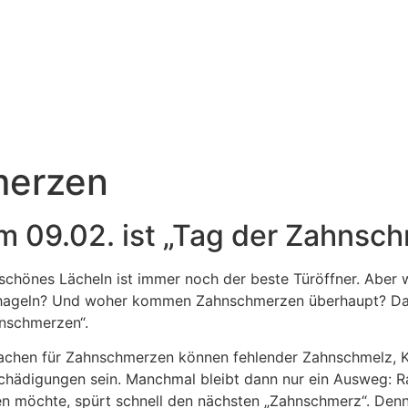
merzen
m 09.02. ist „Tag der Zahnsc
 schönes Lächeln ist immer noch der beste Türöffner. Abe
hageln? Und woher kommen Zahnschmerzen überhaupt? Dar
nschmerzen“.
achen für Zahnschmerzen können fehlender Zahnschmelz, Ka
chädigungen sein. Manchmal bleibt dann nur ein Ausweg: R
len möchte, spürt schnell den nächsten „Zahnschmerz“. Denn 